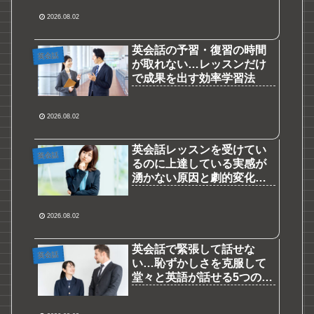
2026.08.02
英会話の予習・復習の時間
英会話
が取れない…レッスンだけ
で成果を出す効率学習法
2026.08.02
英会話レッスンを受けてい
英会話
るのに上達している実感が
湧かない原因と劇的変化を
生む対策
2026.08.02
英会話で緊張して話せな
英会話
い…恥ずかしさを克服して
堂々と英語が話せる5つの解
決策