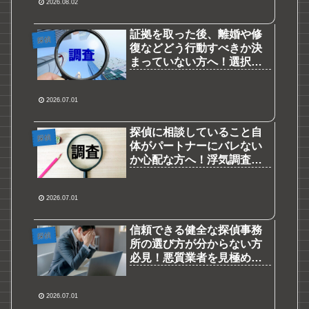
2026.08.02
証拠を取った後、離婚や修
探偵
復などどう行動すべきか決
まっていない方へ！選択肢
を広げ未来を守るための浮
気調査活用術
2026.07.01
探偵に相談していること自
探偵
体がパートナーにバレない
か心配な方へ！浮気調査を
絶対に勘づかせないための
秘策と鉄則
2026.07.01
信頼できる健全な探偵事務
探偵
所の選び方が分からない方
必見！悪質業者を見極め浮
気調査で失敗しないための
ポイント
2026.07.01