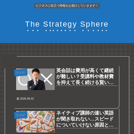
ビジネスに役立つ情報をお届けしていきます！
The Strategy Sphere
英会話は費用が高くて継続
英会話
が難しい？受講料や教材費
を抑えて長く続ける賢い節
約術
2026.08.02
ネイティブ講師の速い英語
英会話
が聞き取れない…スピード
についていけない原因と劇
的対策法