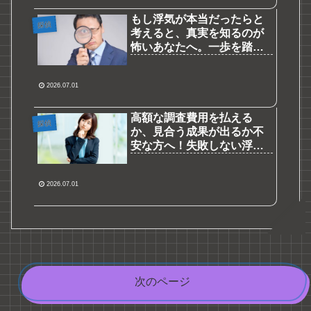
もし浮気が本当だったらと
探偵
考えると、真実を知るのが
怖いあなたへ。一歩を踏み
出す心の準備と探偵選びの
秘訣
2026.07.01
高額な調査費用を払える
探偵
か、見合う成果が出るか不
安な方へ！失敗しない浮気
調査と探偵選びの秘訣
2026.07.01
次のページ