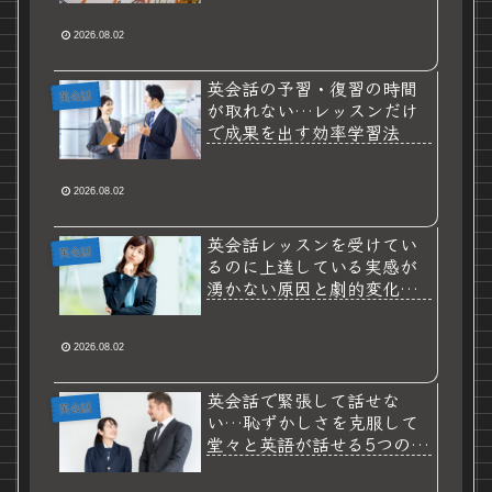
2026.08.02
英会話の予習・復習の時間
英会話
が取れない…レッスンだけ
で成果を出す効率学習法
2026.08.02
英会話レッスンを受けてい
英会話
るのに上達している実感が
湧かない原因と劇的変化を
生む対策
2026.08.02
英会話で緊張して話せな
英会話
い…恥ずかしさを克服して
堂々と英語が話せる5つの解
決策