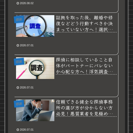
2026.08.02
証拠を取った後、離婚や修
探偵
復などどう行動すべきか決
まっていない方へ！選択肢
を広げ未来を守るための浮
気調査活用術
2026.07.01
探偵に相談していること自
探偵
体がパートナーにバレない
か心配な方へ！浮気調査を
絶対に勘づかせないための
秘策と鉄則
2026.07.01
信頼できる健全な探偵事務
探偵
所の選び方が分からない方
必見！悪質業者を見極め浮
気調査で失敗しないための
ポイント
2026.07.01