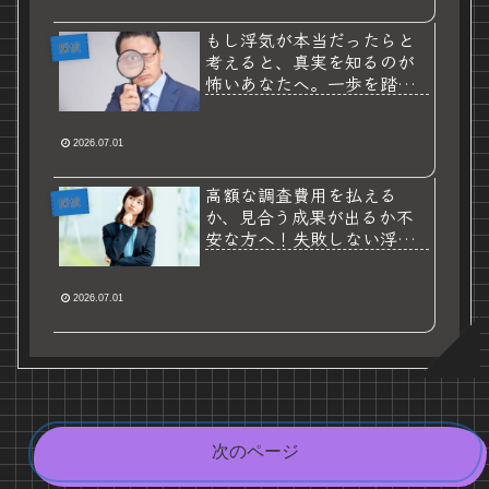
もし浮気が本当だったらと
探偵
考えると、真実を知るのが
怖いあなたへ。一歩を踏み
出す心の準備と探偵選びの
秘訣
2026.07.01
高額な調査費用を払える
探偵
か、見合う成果が出るか不
安な方へ！失敗しない浮気
調査と探偵選びの秘訣
2026.07.01
次のページ