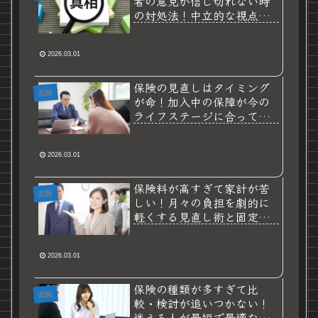
者の意見が信じ切れない時
の対処法！中立的な視点で
自分に最適な保障を見極め
る極意
2026.03.01
保険の見直しはタイミング
保険
が命！加入中の保障が今の
ライフステージに合ってい
ないと感じた時の解決策
2026.03.01
保険料が高すぎて家計が苦
保険
しい！月々の負担を劇的に
軽くする見直し術と固定費
削減の秘訣
2026.03.01
保険の種類が多すぎて比
保険
較・検討が追いつかない！
迷える人が最短で最適な選