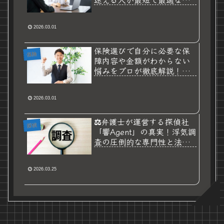
択をするための整理術
2026.03.01
保険選びで自分に必要な保
保険
障内容や金額がわからない
悩みをプロが徹底解説！失
敗しないための設計ガイド
2026.03.01
⚖️弁護士が運営する探偵社
探偵
「響Agent」の真実！浮気調
査の圧倒的な専門性と法的
に強い証拠を得るための全
知識を徹底解説🕵️‍♀️
2026.03.25