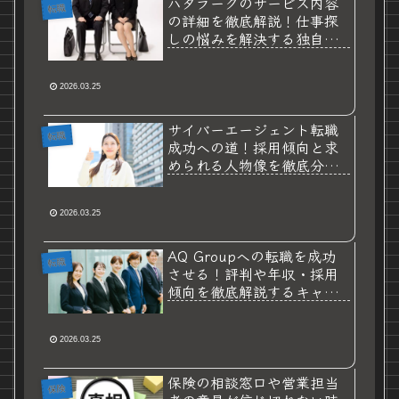
ハタラークのサービス内容
転職
の詳細を徹底解説！仕事探
しの悩みを解決する独自機
能とメリット
2026.03.25
サイバーエージェント転職
転職
成功への道！採用傾向と求
められる人物像を徹底分析
した攻略ガイド
2026.03.25
AQ Groupへの転職を成功
転職
させる！評判や年収・採用
傾向を徹底解説するキャリ
アガイド
2026.03.25
保険の相談窓口や営業担当
保険