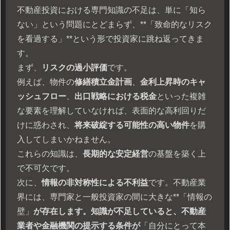
不動産投資における専門知識の不足は、単に「知ら
ない」という問題にとどまらず、**「致命的なリスク
を看過する」**という形で投資家に跳ね返ってきま
す。
まず、
リスクの過小評価
です。
例えば、物件の
修繕積立金計画
、
金利上昇時のキャ
ッシュフロー
、
出口戦略における税金
といった複雑
な要素を理解していなければ、表面的な高利回りだ
けに惑わされ、
将来破綻する可能性の高い物件
を購
入してしまいかねません。
これらの知識は、
長期的な安定経営
の基盤を築く上
で不可欠です。
次に、
情報の非対称性による不利益
です。不動産業
界には、専門家と一般投資家の間に大きな**「情報の
壁」
が存在します。知識が不足していると、不動産
業者や金融機関の提示する条件が
「自分にとって本