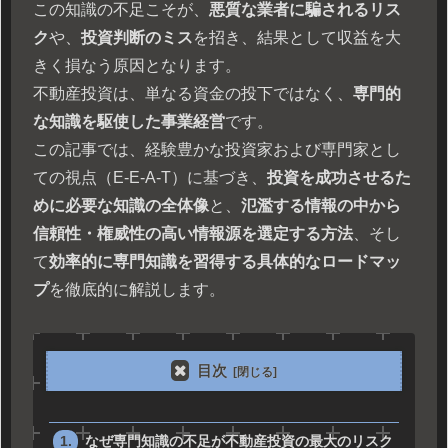
この知識の不足こそが、
悪質な業者に騙されるリス
ク
や、
投資判断のミス
を招き、結果として収益を大
きく損なう原因となります。
不動産投資は、単なる資金の投下ではなく、
専門的
な知識を駆使した事業経営
です。
この記事では、経験豊かな投資家および専門家とし
ての視点（E-E-A-T）に基づき、
投資を成功させるた
めに必要な知識の全体像
と、
氾濫する情報の中から
信頼性・権威性の高い情報源を選定する方法
、そし
て
効率的に専門知識を習得する具体的なロードマッ
プ
を徹底的に解説します。
目次
なぜ専門知識の不足が不動産投資の最大のリスク