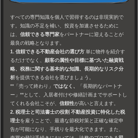
すべての専門知識を個人で習得するのは非現実的で
す。知識の不足を補い、投資を加速させるために
は、
信頼できる専門家
をパートナーに迎えることが
最良の戦略となります。
1. 信頼できる不動産会社の選び方
単に物件を紹介す
るだけでなく、
顧客の属性や目標に基づいた融資戦
略、税務に関する基本的な知識、長期的なリスク分
析
を提供できる会社を選びましょう。
**「売って終わり」
ではなく、
「長期的なパートナ
ー」**として、入居者付けや修繕計画までサポートし
てくれる会社こそが、
信頼性
が高いと言えます。
2. 税理士と司法書士の役割
不動産投資に特化した税
理士
を雇うことで、最適な節税対策と正確な確定申
告が可能になり、手残りを最大化できます。また、
売買や登記手続きにおいては、法務のプロである
司