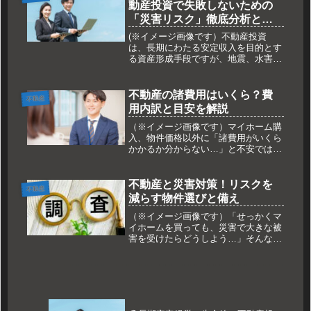
動産投資で失敗しないための
ラ...
「災害リスク」徹底分析と将
来を見据えた立地選定の極意
(※イメージ画像です）不動産投資
🗺️
は、長期にわたる安定収入を目的とす
る資産形成手段ですが、地震、水害、
土砂災害といった自然災害リスクは、
一瞬にして物件の価値とキャッシュフ
ローをゼロにしてしまう恐れがありま
不動産の諸費用はいくら？費
不動産
す。特に日本は災害が多い国であり、
用内訳と目安を解説
「想...
（※イメージ画像です）マイホーム購
入、物件価格以外に「諸費用がいくら
かかるか分からない…」と不安ではあ
りませんか？仲介手数料や税金など、
思わぬ出費に戸惑う方も多いでしょ
う。この記事では、不動産購入にかか
不動産と災害対策！リスクを
不動産
る諸費用の種類と目安を分かりやすく
減らす物件選びと備え
解説...
（※イメージ画像です）「せっかくマ
イホームを買っても、災害で大きな被
害を受けたらどうしよう…」そんな不
安を感じていませんか？日本は地震や
水害が多い国だからこそ、不動産選び
における災害対策は非常に重要です。
この記事では、災害に強い物件選びの
ポ...