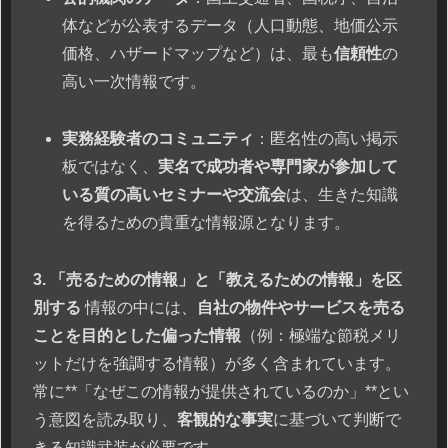
体などが公表するデータ（人口動態、地価公示
価格、ハザードマップなど）は、最も
信頼性
の
高い一次情報です。
実務経験者のコミュニティ
：匿名性の高い掲示
板ではなく、
実名で成功者や専門家が参加して
いる質の高いセミナーや交流会
は、生きた知識
を得るための貴重な情報源となります。
3. 「売るための情報」と「教えるための情報」を区
別する
情報の中には、
自社の物件やサービスを売る
ことを目的とした偏った情報
（例：極端な節税メリ
ットだけを強調する情報）が多く含まれています。
常に**「なぜこの情報が提供されているのか」**とい
う意図を読み取り、
客観的な事実
に基づいて判断で
きる知識武装が必要です。