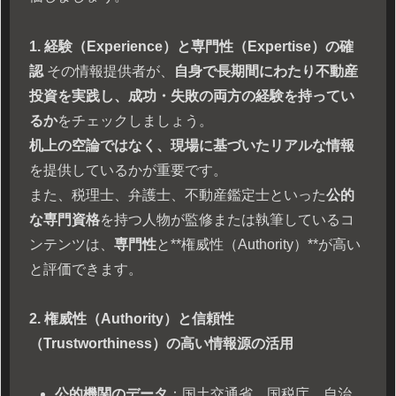
1. 経験（Experience）と専門性（Expertise）の確
認
その情報提供者が、
自身で長期間にわたり不動産
投資を実践し、成功・失敗の両方の経験を持ってい
るか
をチェックしましょう。
机上の空論ではなく、現場に基づいたリアルな情報
を提供しているかが重要です。
また、税理士、弁護士、不動産鑑定士といった
公的
な専門資格
を持つ人物が監修または執筆しているコ
ンテンツは、
専門性
と**権威性（Authority）**が高い
と評価できます。
2. 権威性（Authority）と信頼性
（Trustworthiness）の高い情報源の活用
公的機関のデータ
：国土交通省、国税庁、自治