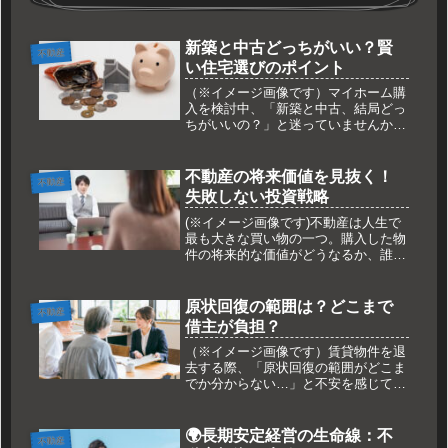
新築と中古どっちがいい？賢
不動産
い住宅選びのポイント
（※イメージ画像です）マイホーム購
入を検討中、「新築と中古、結局どっ
ちがいいの？」と迷っていませんか？
それぞれに魅力と注意点があり、選ぶ
のは難しいですよね。この記事では、
新築と中古のメリット・デメリットを
不動産の将来価値を見抜く！
不動産
徹底比較し、あなたのライフスタイル
失敗しない投資戦略
に...
(※イメージ画像です)不動産は人生で
最も大きな買い物の一つ。購入した物
件の将来的な価値がどうなるか、誰も
が気になりますよね。「買った後で価
値が下がったらどうしよう…」そんな
不安を解消し、資産価値を維持・向上
原状回復の範囲は？どこまで
不動産
させるためのポイントを解説しま
借主が負担？
す。...
（※イメージ画像です）賃貸物件を退
去する際、「原状回復の範囲がどこま
でか分からない…」と不安を感じてい
ませんか？高額な費用を請求されない
か心配ですよね。この記事では、賃貸
借契約における原状回復の範囲につい
🌍長期安定経営の生命線：不
不動産
て、貸主と借主の負担を明確にし、ト