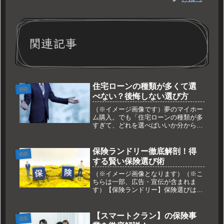
関連記事
住宅ローンの種類が多くて選
保険
べない？後悔しない選び方
（※イメージ画像です）夢のマイホー
ム購入。でも「住宅ローンの種類が多
すぎて、どれを選べばいいか分からな
い…」と悩んでいませんか？金利タイ
プや返済方法など、複雑な選択肢に戸
惑う方も多いでしょう。この記事で
保険ランドリー徹底解剖！得
保険
は、住宅ローンの主要な種類を分かり
する賢い保険選び術
やす...
（※イメージ画像となります）（※こ
ちらは一部、広告・宣伝が含まれま
す）【保険ランドリー】保険選びは、
人生における重要な決断の一つです。
しかし、数多くの保険商品の中から自
分に最適なものを選ぶのは容易ではあ
【スマートクラン】の保険事
保険
りません。そこで注目されているのが