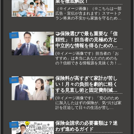
業を徹底解説！
「保...
（※イメージ画像）（※こちらは一部
広告・宣伝が含まれます）スマートク
ラン将来の不安から家族を守るため
に、保険を検討していますか？スマー
トクランは、従来の保険の枠を超え、
安全・健康・財産・心の平穏までを包
🤝保険選びで最も重要な「信
保険
括的にサポートする新しいサービスで
頼性」！担当者の見極め方と
す。...
中立的な情報を得るための究
極チェックリストと専門知識
(※イメージ画像です）担当者の「お
ガイド✨
すすめ」は本当にあなたのためのも
の？信頼できる情報源を見抜く力！
「保険の担当者が熱心に勧めてくれる
けれど、本当に私にとって最良のプラ
ンなのか確信が持てない…」「インタ
保険料が高すぎて家計が苦し
保険
ーネットの情報が多すぎて、何が中立
い！月々の負担を劇的に軽く
的な意...
する見直し術と固定費削減の
秘訣
(※イメージ画像です）「安心のため
に加入したはずの保険が、気づけば家
計を圧迫して日々の生活が苦し
い……」そんな悩みを抱えていません
か？多くの家庭で、保険料は住居費や
食費に次ぐ大きな固定費となっていま
保険金請求の必要書類は？迷
保険
すが、実は「なんとなく不安だから」
わず進めるガイド
という理...