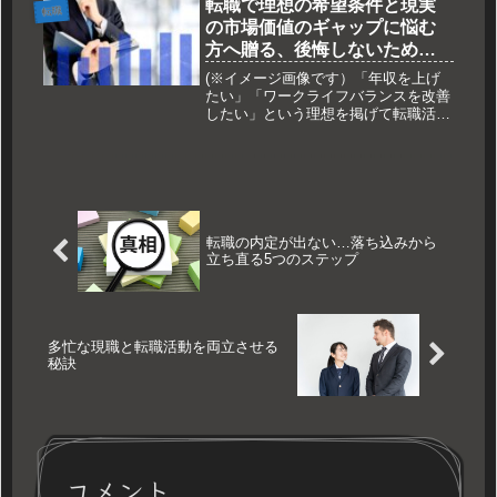
ステップを目指す求職者にとって、最
転職で理想の希望条件と現実
転職
も高い壁となるのが「時間の捻出」で
の市場価値のギャップに悩む
す...
方へ贈る、後悔しないための
キャリア戦略
(※イメージ画像です）「年収を上げ
たい」「ワークライフバランスを改善
したい」という理想を掲げて転職活動
を始めたものの、いざ現実を突きつけ
られると、自分のスキルが思うように
評価されず、提示される条件との乖離
に戸惑うことは少なくありません。希
望...
転職の内定が出ない…落ち込みから
立ち直る5つのステップ
多忙な現職と転職活動を両立させる
秘訣
コメント