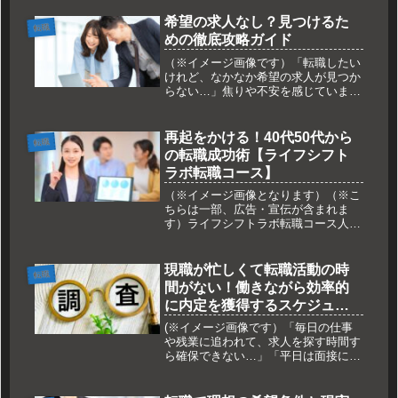
す。「君がいないと困る」「給料を上
げるから残ってくれないか」といった
希望の求人なし？見つけるた
転職
言葉に、申し訳なさや戸惑いを感じ、
めの徹底攻略ガイド
どう...
（※イメージ画像です）「転職したい
けれど、なかなか希望の求人が見つか
らない…」焦りや不安を感じていませ
んか？理想の求人に出会うためには、
戦略的な行動が不可欠です。本記事で
は、求人を見つけるための視野の広げ
再起をかける！40代50代から
転職
方から、効果的な探し方、非公開求人
の転職成功術【ライフシフト
の...
ラボ転職コース】
（※イメージ画像となります）（※こ
ちらは一部、広告・宣伝が含まれま
す）ライフシフトラボ転職コース人生
経験と専門性を活かし、新たなキャリ
アを築きたい40代50代の皆様へ。ライ
フシフトラボ転職コースは、これまで
現職が忙しくて転職活動の時
転職
のキャリアを土台としつつ、変化の
間がない！働きながら効率的
激...
に内定を獲得するスケジュー
ル管理と効率化テクニック 💼
(※イメージ画像です）「毎日の仕事
✨
や残業に追われて、求人を探す時間す
ら確保できない…」「平日は面接に行
く余裕なんてないし、現職と転職活動
の両立はもう限界…」働きながら次の