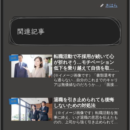
きはら
関連記事
転職活動で不採用が続いて心
転職
が折れそう…モチベーション
低下を乗り越えて自信を取り
戻す5つのマインドセットと打
(※イメージ画像です）「書類選考す
開策 💔✨
ら通らない…自分のこれまでのキャリ
アは無価値なのだろうか…」「面接で
お見送りが続くと、人間性まで全否定
されたような気持ちになって辛い…」
転職活動を進める中で、不採用通知が
退職を引き止められても後悔
転職
重なると驚くほど深く傷つき、モチベ
しないための対処法
ー...
（※イメージ画像です）転職活動を無
事に終え、いざ退職の意思を伝えたも
のの、上司から強く引き止められてし
まうと、心が揺らいでしまうもので