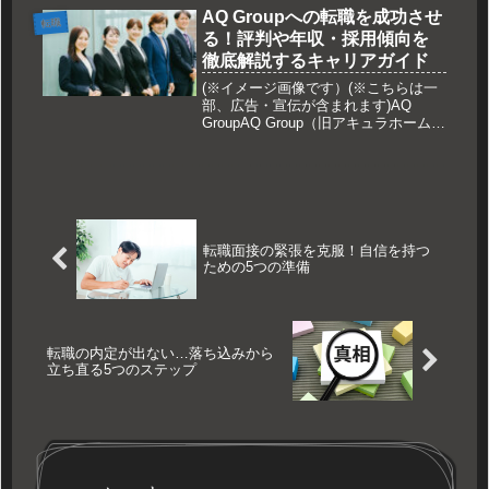
スなど、働き方が多様化する中で、ど
AQ Groupへの転職を成功させ
転職
の選択肢が自分に合っているのか分か
る！評判や年収・採用傾向を
らず...
徹底解説するキャリアガイド
(※イメージ画像です）(※こちらは一
部、広告・宣伝が含まれます)AQ
GroupAQ Group（旧アキュラホーム）
への転職を検討しているものの、「実
際の働きやすさはどうなのか？」「年
収やキャリアパスの現実は？」と疑問
を抱いていませんか？日...
転職面接の緊張を克服！自信を持つ
ための5つの準備
転職の内定が出ない…落ち込みから
立ち直る5つのステップ