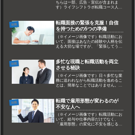
ちらは一部、広告・宣伝が含まれま
す）ライフシフトラボ転職コース人生
経験と専門性を活かし、新たなキャリ
アを築きたい40代50代の皆様へ。ライ
フシフトラボ転職コースは、これまで
転職面接の緊張を克服！自信
転職
のキャリアを土台としつつ、変化の
を持つための5つの準備
激...
（※イメージ画像です）転職活動にお
いて、面接はあなたの経験や人柄を伝
える大切な場ですが、「緊張してうま
く話せない」という悩みを抱える人は
少なくありません。しかし、緊張は誰
にでもある自然な感情であり、適切な
多忙な現職と転職活動を両立
転職
対策を講じることで必ず克服できま
させる秘訣
す。...
（※イメージ画像です）日々多忙な業
務に追われながら転職活動を進めるこ
とは、簡単なことではありません。多
くの人が「時間がない」「疲れて集中
できない」といった悩みを抱え、結果
として活動が長期化してしまうケース
転職で雇用形態が変わるのが
転職
も少なくありません。しかし、戦略的
不安な人へ
に...
（※イメージ画像です）転職活動にお
いて、給与や仕事内容だけでなく、
「雇用形態」の変化に不安を感じる人
も多いのではないでしょうか。正社員
から契約社員、派遣社員、フリーラン