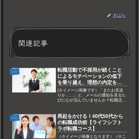
きはら
関連記事
転職活動で不採用が続くこと
転職
によるモチベーションの低下
を乗り越え、理想の内定を勝
ち取るための心の整え方
(※イメージ画像です）「またお見送
りか……」と、メールの通知を見るた
びに心が沈んでいませんか？転職活動
において、不採用が続くことによるモ
チベーションの低下は、多くの人が経
験する非常に辛い試練です。書類選考
再起をかける！40代50代から
転職
や面接で否定されると、まるで自分の
の転職成功術【ライフシフト
こ...
ラボ転職コース】
（※イメージ画像となります）（※こ